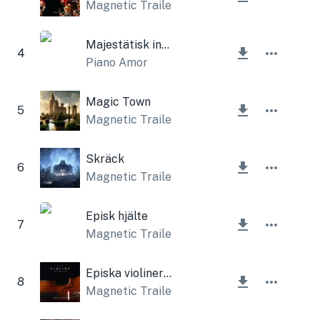
Magnetic Trailer
Majestätisk inspirerande atmosfär
4
Piano Amor
Magic Town
5
Magnetic Trailer
Skräck
6
Magnetic Trailer
Episk hjälte
7
Magnetic Trailer
Episka violiner (orkester)
8
Magnetic Trailer