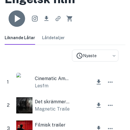
Liknande Låtar
Låtdetaljer
Nyaste
Cinematic Ambient Feeling
1
Lesfm
Det skrämmer mig
2
Magnetic Trailer
,
Lesfm
Filmisk trailer
3