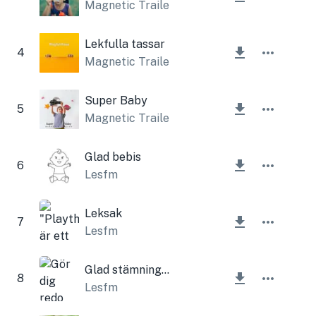
Magnetic Trailer
Lekfulla tassar
4
Magnetic Trailer
Super Baby
5
Magnetic Trailer
Glad bebis
6
Lesfm
Leksak
7
Lesfm
Glad stämning och ukulele
8
Lesfm