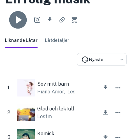
Liknande Låtar
Låtdetaljer
Nyaste
Sov mitt barn
1
Piano Amor
,
Lesfm
Glad och lekfull
2
Lesfm
Komisk
3