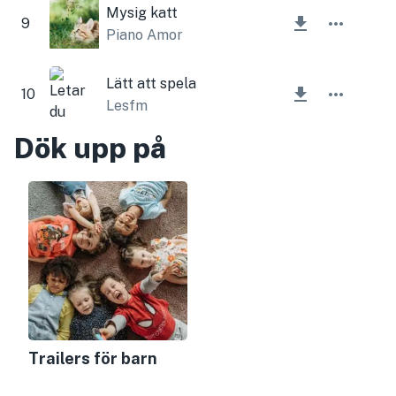
Mysig katt
9
Piano Amor
Lätt att spela
10
Lesfm
Dök upp på
Trailers för barn