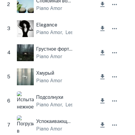
Спокойная вода
2
Piano Amor
Elegance
3
Piano Amor
,
Lesfm
Грустное фортепиано
4
Piano Amor
Хмурый
5
Piano Amor
Подсолнухи
6
Piano Amor
,
Lesfm
Успокаивающая релаксация
7
Piano Amor