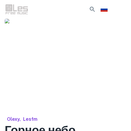
Olexy
,
Lesfm
Горное небо