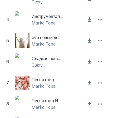
Olexy
Инструментальная музыка на открытом воздухе
4
Marko Topa
Это новый день Инструментал
5
Marko Topa
Сладкая ностальгия
6
Olexy
Песня птиц
7
Marko Topa
Песня птиц Инструментальная
8
Marko Topa