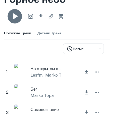
Похожие Треки
Детали Трека
Новые
На открытом воздухе
1
Lesfm
,
Marko Topa
Бег
2
Marko Topa
Самопознание
3