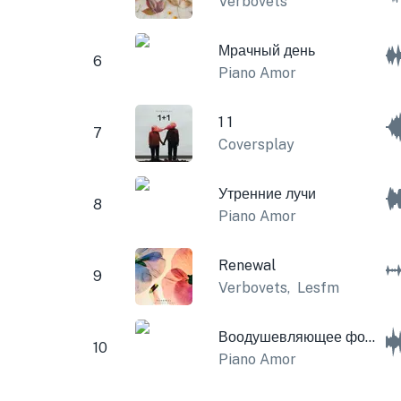
Verbovets
Мрачный день
6
Piano Amor
1 1
7
Coversplay
Утренние лучи
8
Piano Amor
Renewal
9
Verbovets
,
Lesfm
Воодушевляющее фортепиано
10
Piano Amor