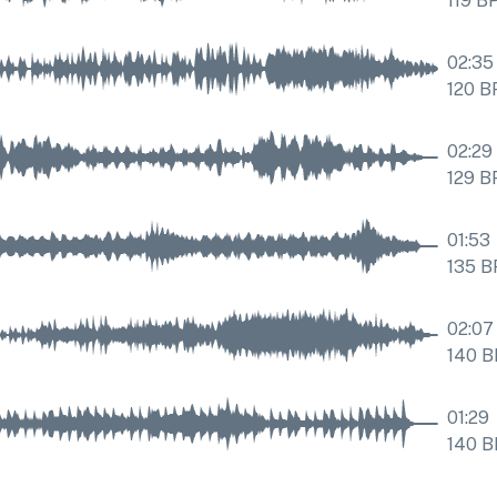
119
B
02:35
120
B
02:29
129
B
01:53
135
B
02:07
140
B
01:29
140
B