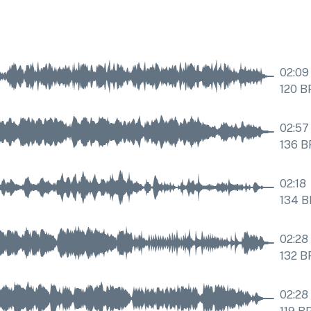
02:09
120
B
02:57
136
B
02:18
134
B
02:28
132
B
02:28