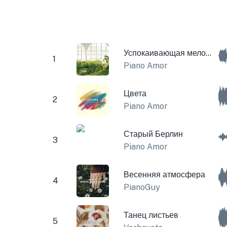
Успокаивающая мелодия
1
Piano Amor
Цвета
2
Piano Amor
Старый Берлин
3
Piano Amor
Весенняя атмосфера
4
PianoGuy
Танец листьев
5