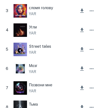
сломя голову
3
YAR
Угли
4
YAR
Street tales
5
YAR
Мозг
6
YAR
Позвони мне
7
YAR
Тьма
8