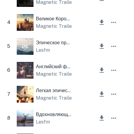
Magnetic Trailer
,
Lesfm
Великое Королевство
4
Magnetic Trailer
,
Lesfm
Эпическое приключение
5
Lesfm
Английский фильм
6
Magnetic Trailer
Легкая эпическая музыка
7
Magnetic Trailer
Вдохновляющая история
8
Lesfm