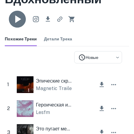
Похожие Треки
Детали Трека
Новые
Эпические скрипки (оркестровые)
1
Magnetic Trailer
Героическая история (вдохновляющая тема)
2
Lesfm
Это пугает меня
3