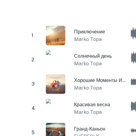
Приключение
1
Marko Topa
Солнечный день
2
Marko Topa
Хорошие Моменты Инструментал
3
Marko Topa
Красивая весна
4
Marko Topa
Гранд-Каньон
5