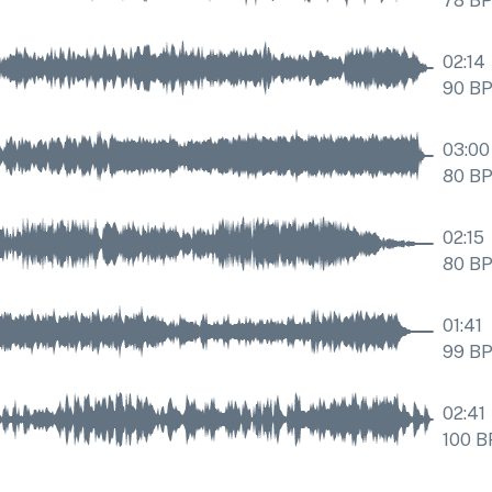
78
B
02:14
90
B
03:00
80
B
02:15
80
B
01:41
99
B
02:41
100
B