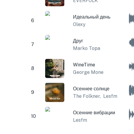
EVERFOLK
Идеальный день
6
Olexy
Друг
7
Marko Topa
WineTime
8
George Mone
Осеннее солнце
9
The Folkner
,
Lesfm
Осенние вибрации
10
Lesfm