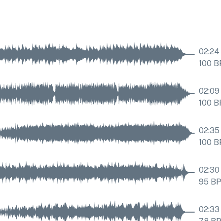
02:24
100
B
02:09
100
B
02:35
100
B
02:30
95
B
02:33