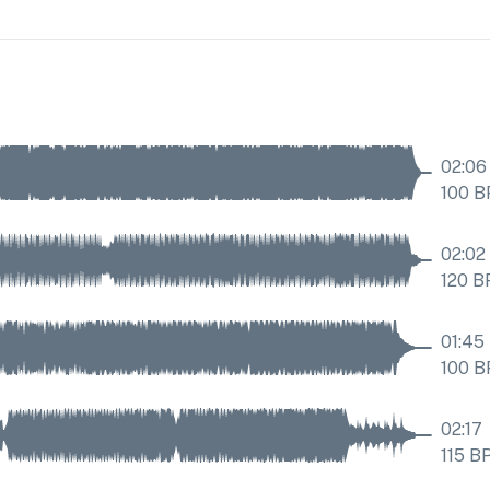
02:06
100
B
02:02
120
B
01:45
100
B
02:17
115
B