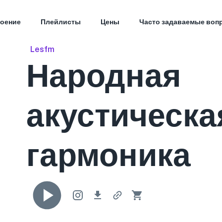
оение
Плейлисты
Цены
Часто задаваемые воп
Lesfm
Народная
акустическа
гармоника