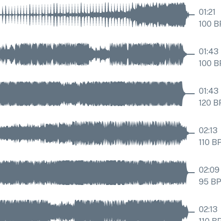
01:21
100
B
01:43
100
B
01:43
120
B
02:13
110
B
02:09
95
B
02:13