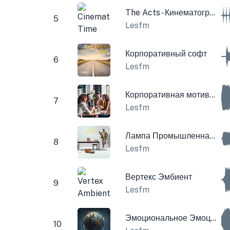
The Acts - Кинематографический блокнот времени
5
Lesfm
Корпоративный софт
6
Lesfm
Корпоративная мотивационная труба
7
Lesfm
Лампа Промышленная Корпоративная
8
Lesfm
Вертекс Эмбиент
9
Lesfm
Эмоциональное Эмоциональное Грустное
10