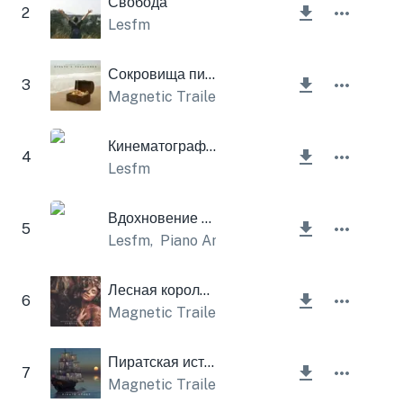
Свобода
2
Lesfm
Сокровища пиратов
3
Magnetic Trailer
Кинематографический выигрыш
4
Lesfm
Вдохновение Драматическое Фортепиано
5
Lesfm
,
Piano Amor
Лесная королева
6
Magnetic Trailer
,
Lesfm
Пиратская история
7
Magnetic Trailer