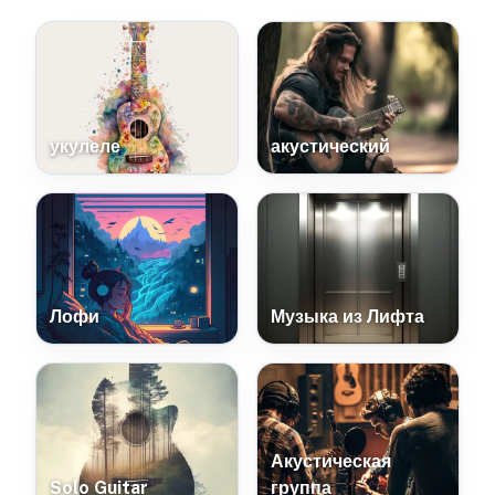
укулеле
акустический
Лофи
Музыка из Лифта
Акустическая
Solo Guitar
группа