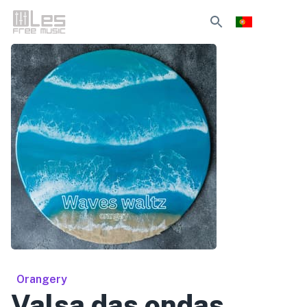
Orangery
Valsa das ondas