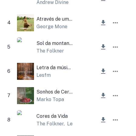
Andrew Divine
Através de uma vida
4
George Mone
Sol da montanha
5
The Folkner
Letra da música Autumn
6
Lesfm
Sonhos de Cereja
7
Marko Topa
Cores da Vida
8
The Folkner
,
Lesfm