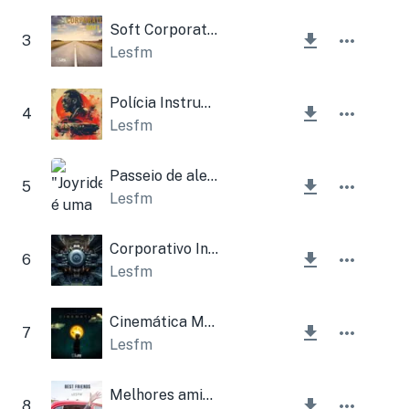
Soft Corporativo
3
Lesfm
Polícia Instrumental
4
Lesfm
Passeio de alegria
5
Lesfm
Corporativo Industrial
6
Lesfm
Cinemática Motivacional
7
Lesfm
Melhores amigos instrumentais
8