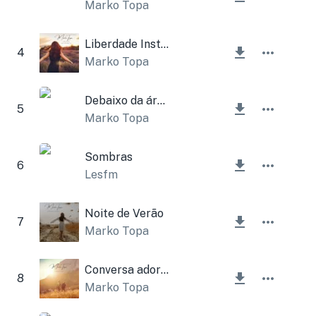
Marko Topa
Liberdade Instrumental
4
Marko Topa
Debaixo da árvore
5
Marko Topa
Sombras
6
Lesfm
Noite de Verão
7
Marko Topa
Conversa adorável
8
Marko Topa