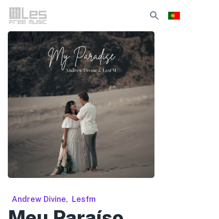
Andrew Divine
,
Lesfm
Meu Paraíso