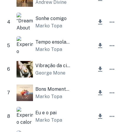
Andrew Divine
Sonhe comigo
4
Marko Topa
Tempo ensolarado
5
Marko Topa
Vibração da cidade
6
George Mone
Bons Momentos Instrumentais
7
Marko Topa
Eu e o pai
8
Marko Topa