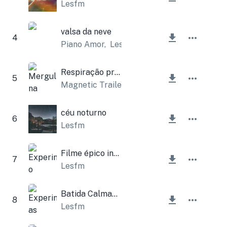
Lesfm
valsa da neve
4
Piano Amor
,
Lesfm
Respiração profunda
5
Magnetic Trailer
céu noturno
6
Lesfm
Filme épico inspirador
7
Lesfm
Batida Calmante
8
Lesfm