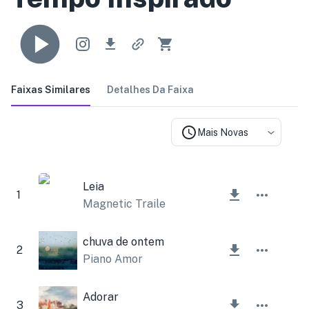
Faixas Similares
Detalhes Da Faixa
Mais Novas
Leia
1
Magnetic Trailer
,
Lesfm
chuva de ontem
2
Piano Amor
Adorar
3