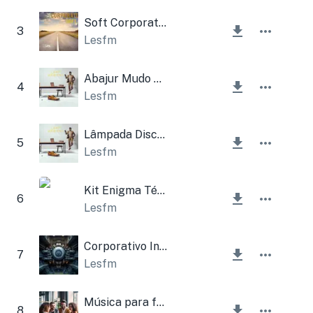
Soft Corporativo
3
Lesfm
Abajur Mudo Guitarra Corporativo
4
Lesfm
Lâmpada Disco Ambiente Verso
5
Lesfm
Kit Enigma Técnico
6
Lesfm
Corporativo Industrial
7
Lesfm
Música para férias corporativas
8