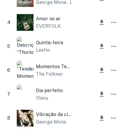
George Mone
,
Lesfm
Amor no ar
4
EVERFOLK
Quinta-feira
5
Lesfm
Momentos Ternos
6
The Folkner
Dia perfeito
7
Olexy
Vibração da cidade
8
George Mone