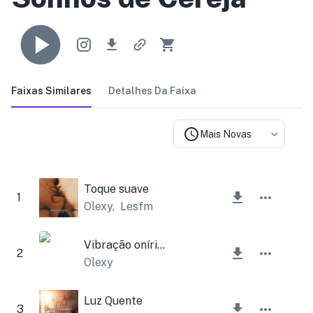
Faixas Similares
Detalhes Da Faixa
Mais Novas
Toque suave
1
Olexy
,
Lesfm
Vibração onírica
2
Olexy
Luz Quente
3