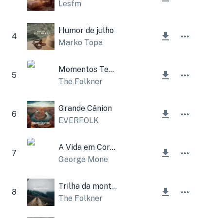
Lesfm
Humor de julho
4
Marko Topa
Momentos Ternos
5
The Folkner
Grande Cânion
6
EVERFOLK
A Vida em Cores
7
George Mone
Trilha da montanha
8
The Folkner