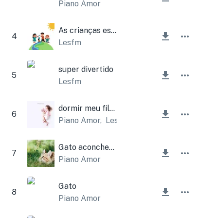
Piano Amor
As crianças estão brincando
4
Lesfm
super divertido
5
Lesfm
dormir meu filho
6
Piano Amor
,
Lesfm
Gato aconchegante
7
Piano Amor
Gato
8
Piano Amor