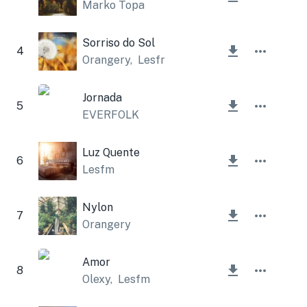
Marko Topa
Sorriso do Sol
4
Orangery
,
Lesfm
Jornada
5
EVERFOLK
Luz Quente
6
Lesfm
Nylon
7
Orangery
Amor
8
Olexy
,
Lesfm