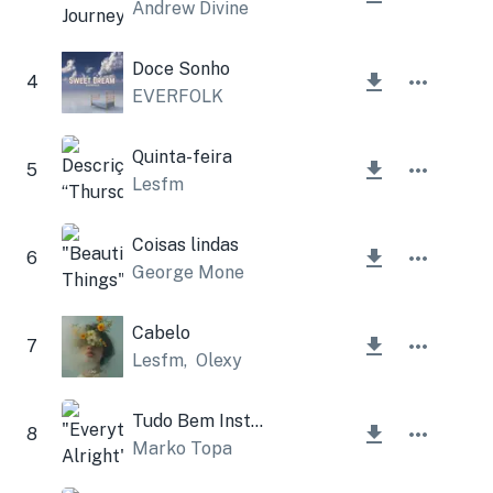
Andrew Divine
Doce Sonho
4
EVERFOLK
Quinta-feira
5
Lesfm
Coisas lindas
6
George Mone
Cabelo
7
Lesfm
,
Olexy
Tudo Bem Instrumental
8
Marko Topa