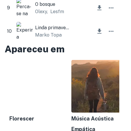
O bosque
9
Olexy
,
Lesfm
Linda primavera
10
Marko Topa
Apareceu em
Florescer
Música Acústica
Empática