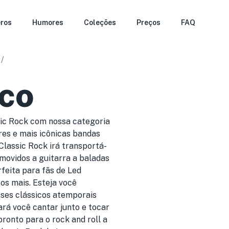
ros
Humores
Coleções
Preços
FAQ
/
ico
sic Rock com nossa categoria
res e mais icônicas bandas
Classic Rock irá transportá-
s movidos a guitarra a baladas
feita para fãs de Led
tos mais. Esteja você
sses clássicos atemporais
ará você cantar junto e tocar
ronto para o rock and roll a