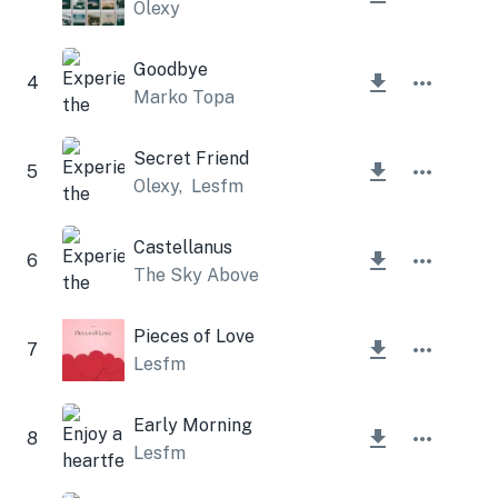
Olexy
Goodbye
4
Marko Topa
Secret Friend
5
Olexy
,
Lesfm
Castellanus
6
The Sky Above
Pieces of Love
7
Lesfm
Early Morning
8
Lesfm