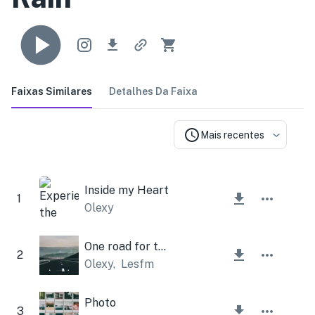
Faixas Similares
Detalhes Da Faixa
Mais recentes
Inside my Heart
1
Olexy
One road for two
2
Olexy
,
Lesfm
Photo
3