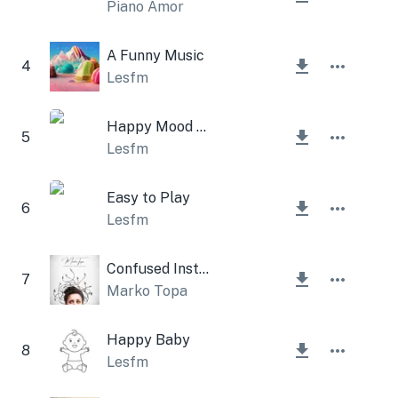
Piano Amor
A Funny Music
4
Lesfm
Happy Mood and Ukulele
5
Lesfm
Easy to Play
6
Lesfm
Confused Instrumental
7
Marko Topa
Happy Baby
8
Lesfm