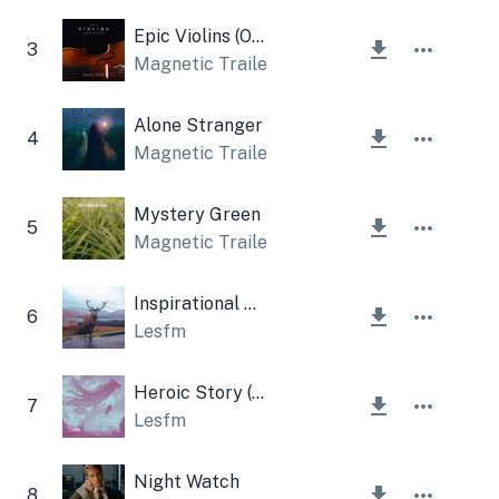
Epic Violins (Orchestral)
3
Magnetic Trailer
Alone Stranger
4
Magnetic Trailer
Mystery Green
5
Magnetic Trailer
Inspirational Story
6
Lesfm
Heroic Story (Inspiring Theme)
7
Lesfm
Night Watch
8