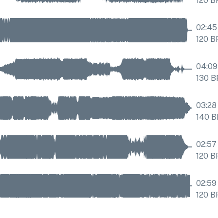
120
B
02:45
120
B
04:09
130
B
03:28
140
B
02:57
120
B
02:59
120
B