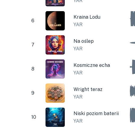
YAR
Kraina Lodu
6
YAR
Na oślep
7
YAR
Kosmiczne echa
8
YAR
Wright teraz
9
YAR
Niski poziom baterii
10
YAR