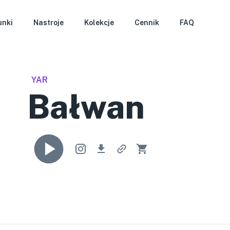
unki
Nastroje
Kolekcje
Cennik
FAQ
YAR
Bałwan