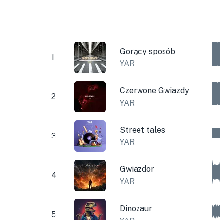
Gorący sposób
1
YAR
Czerwone Gwiazdy
2
YAR
Street tales
3
YAR
Gwiazdor
4
YAR
Dinozaur
5