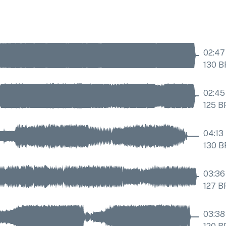
02:47
130
B
02:45
125
B
04:13
130
B
03:36
127
B
03:38