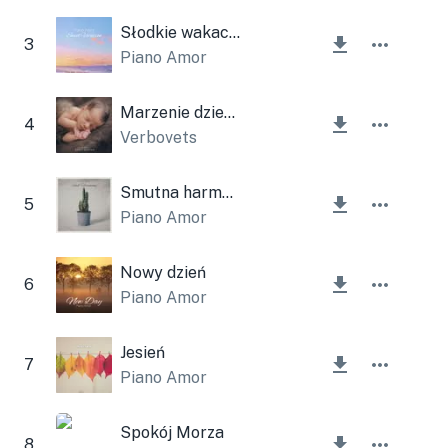
Słodkie wakacje
3
Piano Amor
Marzenie dziecka
4
Verbovets
Smutna harmonia
5
Piano Amor
Nowy dzień
6
Piano Amor
Jesień
7
Piano Amor
Spokój Morza
8