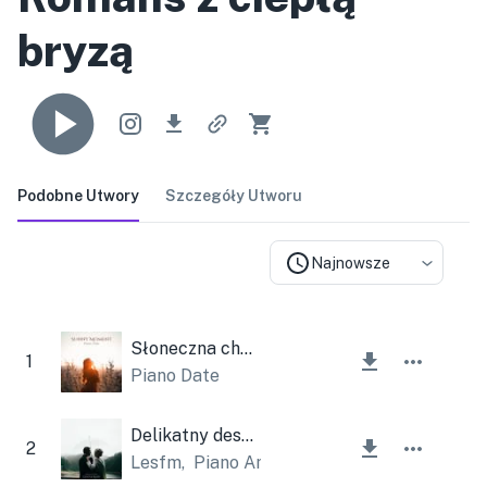
bryzą
Podobne Utwory
Szczegóły Utworu
Najnowsze
Słoneczna chwila
1
Piano Date
Delikatny deszcz
2
Lesfm
,
Piano Amor