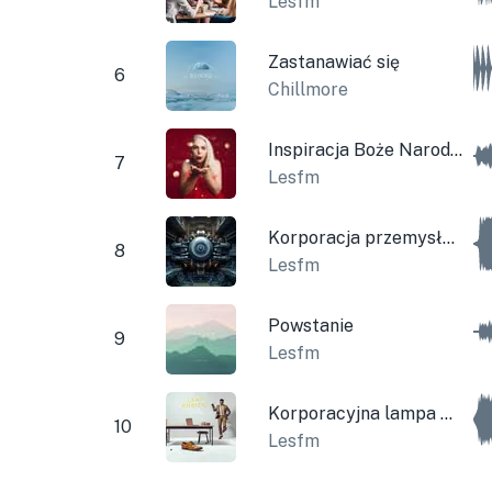
Lesfm
Zastanawiać się
6
Chillmore
Inspiracja Boże Narodzenie Motywacyjne Jasny
7
Lesfm
Korporacja przemysłowa
8
Lesfm
Powstanie
9
Lesfm
Korporacyjna lampa wyciszająca do gitary
10
Lesfm