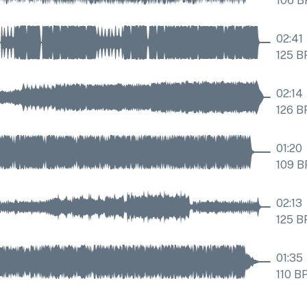
106
B
02:41
125
B
02:14
126
B
01:20
109
B
02:13
125
B
01:35
110
B