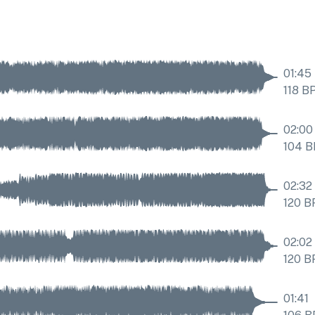
01:45
118
B
02:00
104
B
02:32
120
B
02:02
120
B
01:41