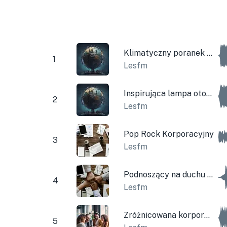
Klimatyczny poranek firmowy
1
Lesfm
Inspirująca lampa otoczenia
2
Lesfm
Pop Rock Korporacyjny
3
Lesfm
Podnoszący na duchu korporacyjny i inspirujący
4
Lesfm
Zróżnicowana korporacyjna gitara elektryczna
5