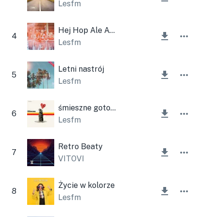
Lesfm
Hej Hop Ale Ale Ale Ale
4
Lesfm
Letni nastrój
5
Lesfm
śmieszne gotowanie
6
Lesfm
Retro Beaty
7
VITOVI
Życie w kolorze
8
Lesfm