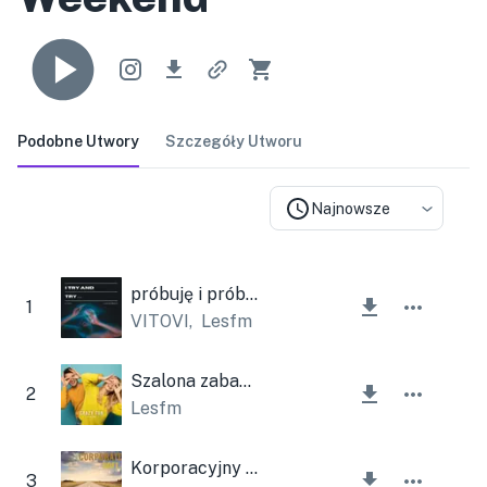
Podobne Utwory
Szczegóły Utworu
Najnowsze
próbuję i próbuję
1
VITOVI
,
Lesfm
Szalona zabawa
2
Lesfm
Korporacyjny miękki
3