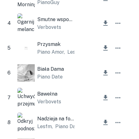
PianoGuy
Smutne wspomnienie
4
Verbovets
Przysmak
5
Piano Amor
,
Lesfm
Biała Dama
6
Piano Date
Bawełna
7
Verbovets
Nadzieja na fortepian
8
Lesfm
,
Piano Date