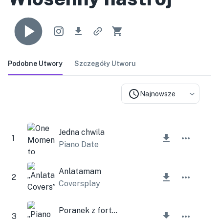
Podobne Utwory
Szczegóły Utworu
Najnowsze
Jedna chwila
1
Piano Date
Anlatamam
2
Coversplay
Poranek z fortepianem
3