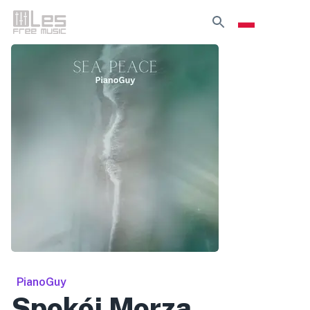
PianoGuy
Spokój Morza