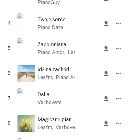
PianoGuy
Twoje serce
4
Piano Date
Zapomniana miłość
5
Piano Amor
,
Lesfm
Idź na zachód
6
Lesfm
,
Piano Amor
Dalia
7
Verbovets
Magiczne pianino
8
Lesfm
,
Verbovets