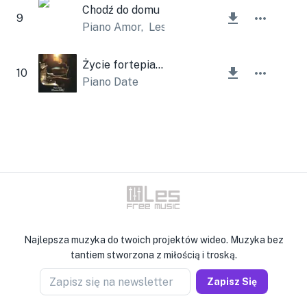
Chodź do domu
9
Piano Amor
,
Lesfm
Życie fortepianowe
10
Piano Date
Najlepsza muzyka do twoich projektów wideo. Muzyka bez
tantiem stworzona z miłością i troską.
Zapisz się na newsletter
Zapisz Się