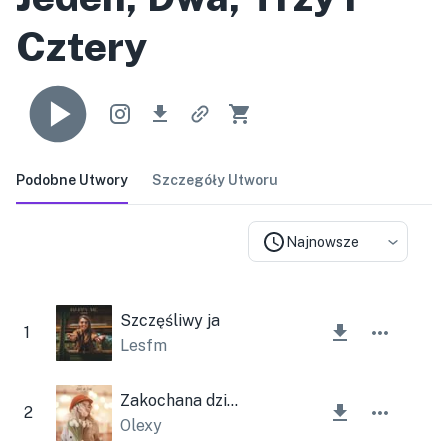
Cztery
Podobne Utwory
Szczegóły Utworu
Najnowsze
Szczęśliwy ja
1
Lesfm
Zakochana dziewczyna
2
Olexy