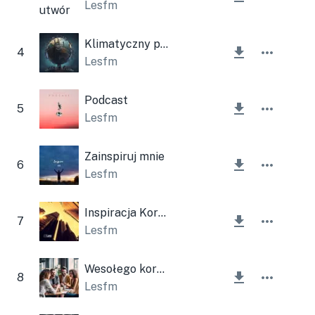
Lesfm
Klimatyczny poranek firmowy
4
Lesfm
Podcast
5
Lesfm
Zainspiruj mnie
6
Lesfm
Inspiracja Korporacyjna
7
Lesfm
Wesołego korporacyjnego karnawału
8
Lesfm