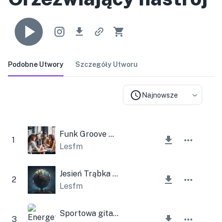
Podobne Utwory
Szczegóły Utworu
Najnowsze
Funk Groove Nature
1
Lesfm
Jesień Trąbka Tło Korporacyjne
2
Lesfm
Sportowa gitara akustyczna na żywo
3