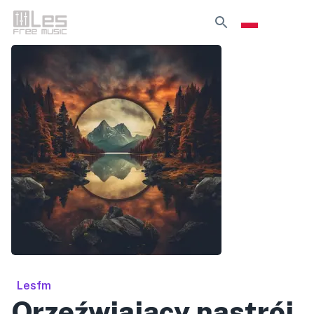
Lesfm
Orzeźwiający nastrój