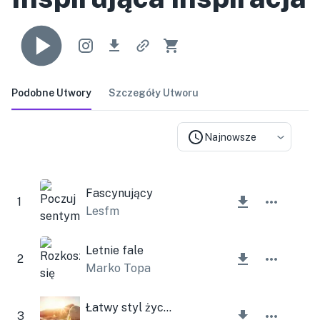
Podobne Utwory
Szczegóły Utworu
Najnowsze
Fascynujący
1
Lesfm
Letnie fale
2
Marko Topa
Łatwy styl życia
3