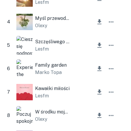
Lesfm
Myśl przewodnia
4
Olexy
Szczęśliwego spaceru
5
Lesfm
Family garden
6
Marko Topa
Kawałki miłości
7
Lesfm
W środku mojego serca
8
Olexy