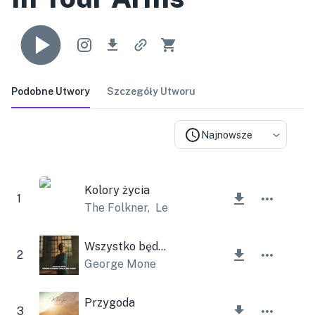
Podobne Utwory
Szczegóły Utworu
Najnowsze
Kolory życia
1
The Folkner
,
Lesfm
Wszystko będzie dobrze
2
George Mone
Przygoda
3