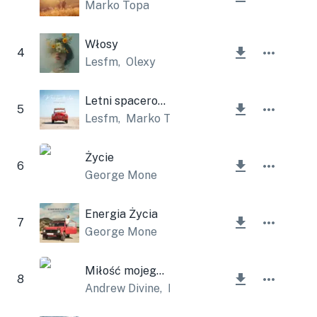
Marko Topa
Włosy
4
Lesfm
,
Olexy
Letni spacerowicz
5
Lesfm
,
Marko Topa
Życie
6
George Mone
Energia Życia
7
George Mone
Miłość mojego życia
8
Andrew Divine
,
Lesfm