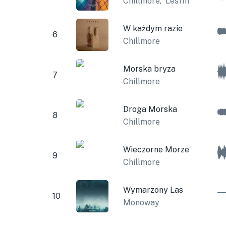
Chillmore
,
Lesfm
W każdym razie
6
Chillmore
Morska bryza
7
Chillmore
Droga Morska
8
Chillmore
Wieczorne Morze
9
Chillmore
Wymarzony Las
10
Monoway