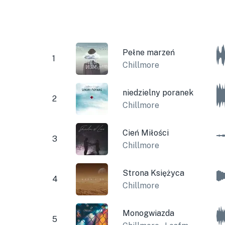
Pełne marzeń
1
Chillmore
niedzielny poranek
2
Chillmore
Cień Miłości
3
Chillmore
Strona Księżyca
4
Chillmore
Monogwiazda
5