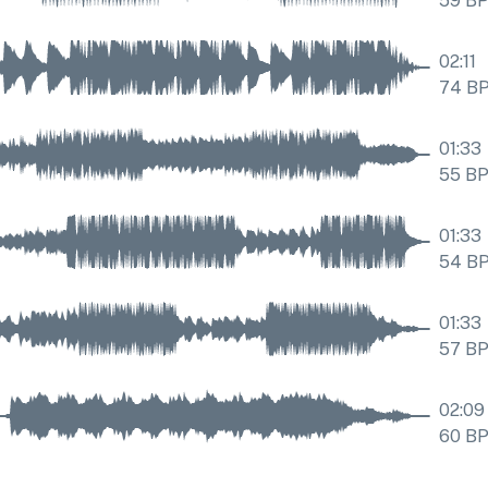
59
B
02:11
74
B
01:33
55
B
01:33
54
B
01:33
57
B
02:09
60
B