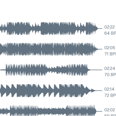
02:22
64
B
02:05
71
BP
02:24
70
B
02:14
72
B
02:02