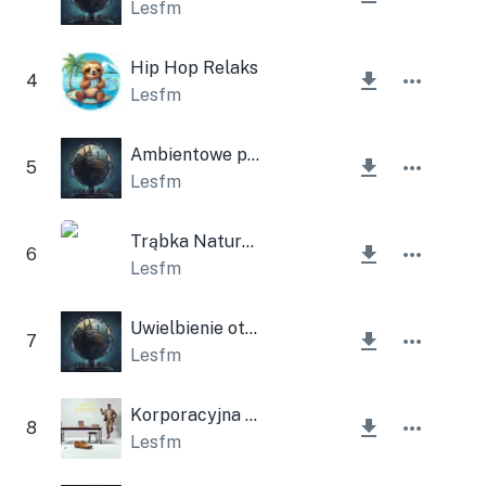
Lesfm
Hip Hop Relaks
4
Lesfm
Ambientowe pianino
5
Lesfm
Trąbka Naturowa Nastrojowa
6
Lesfm
Uwielbienie otoczenia
7
Lesfm
Korporacyjna lampa wyciszająca do gitary
8
Lesfm