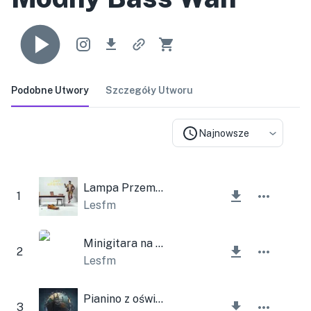
Podobne Utwory
Szczegóły Utworu
Najnowsze
Lampa Przemysłowa Korporacyjna
1
Lesfm
Minigitara na żywo
2
Lesfm
Pianino z oświetleniem otoczenia
3