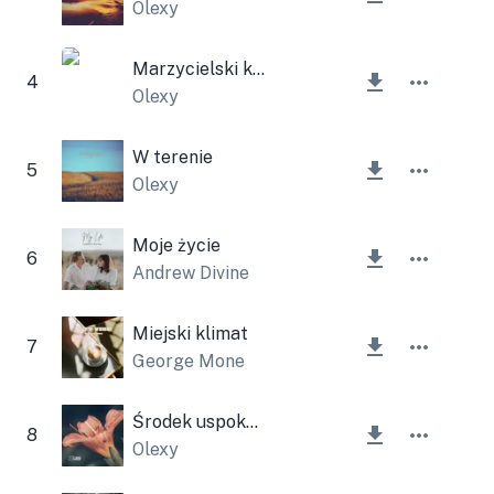
Olexy
Marzycielski klimat
4
Olexy
W terenie
5
Olexy
Moje życie
6
Andrew Divine
Miejski klimat
7
George Mone
Środek uspokajający
8
Olexy