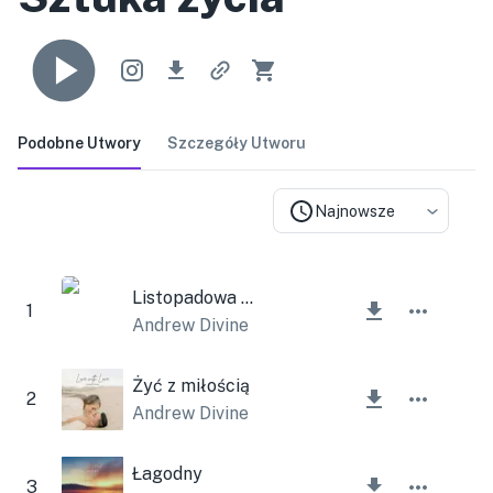
Podobne Utwory
Szczegóły Utworu
Najnowsze
Listopadowa miłość
1
Andrew Divine
Żyć z miłością
2
Andrew Divine
Łagodny
3