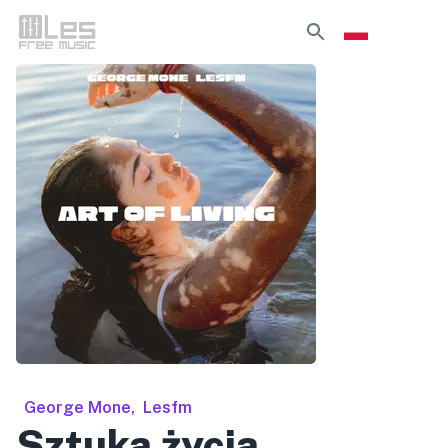
George Mone
,
Lesfm
Sztuka życia