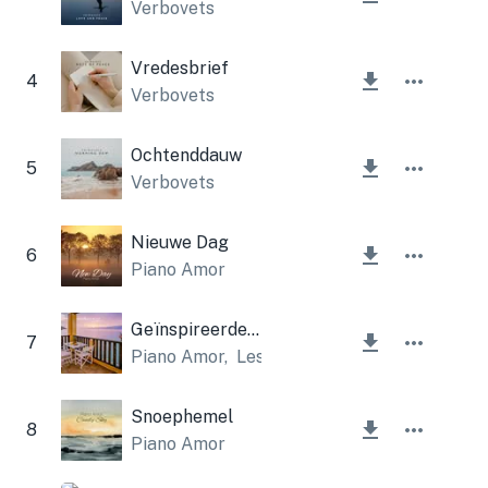
Verbovets
Vredesbrief
4
Verbovets
Ochtenddauw
5
Verbovets
Nieuwe Dag
6
Piano Amor
Geïnspireerde rust
7
Piano Amor
,
Lesfm
Snoephemel
8
Piano Amor