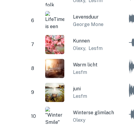
Olexy
,
Lesfm
Levensduur
6
George Mone
Kunnen
7
Olexy
,
Lesfm
Warm licht
8
Lesfm
juni
9
Lesfm
Winterse glimlach
10
Olexy