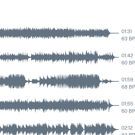
01:31
63
B
01:42
60
B
01:59
68
B
01:55
60
B
02:12