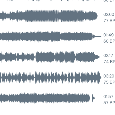
60
B
02:60
77
B
01:49
60
B
02:17
74
B
03:20
75
B
01:57
57
B