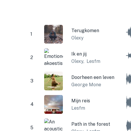
Terugkomen
1
Olexy
Ik en jij
2
Olexy
,
Lesfm
Doorheen een leven
3
George Mone
Mijn reis
4
Lesfm
Path in the forest
5