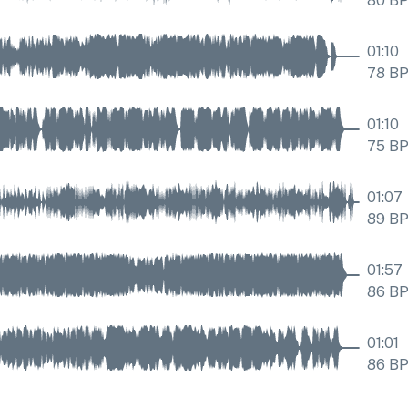
80
B
01:10
78
B
01:10
75
B
01:07
89
B
01:57
86
B
01:01
86
B