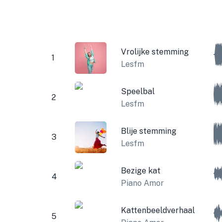
Vrolijke stemming
1
Lesfm
Speelbal
2
Lesfm
Blije stemming
3
Lesfm
Bezige kat
4
Piano Amor
Kattenbeeldverhaal
5