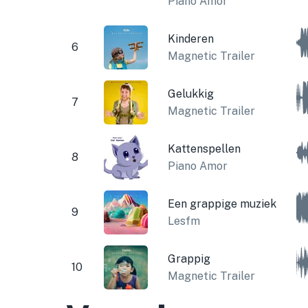
Piano Amor
Kinderen
6
Magnetic Trailer
Gelukkig
7
Magnetic Trailer
Kattenspellen
8
Piano Amor
Een grappige muziek
9
Lesfm
Grappig
10
Magnetic Trailer