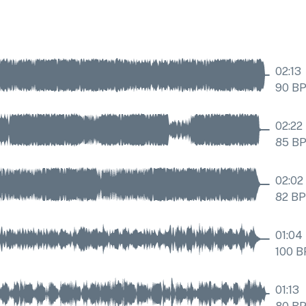
02:13
90
B
02:22
85
B
02:02
82
B
01:04
100
B
01:13