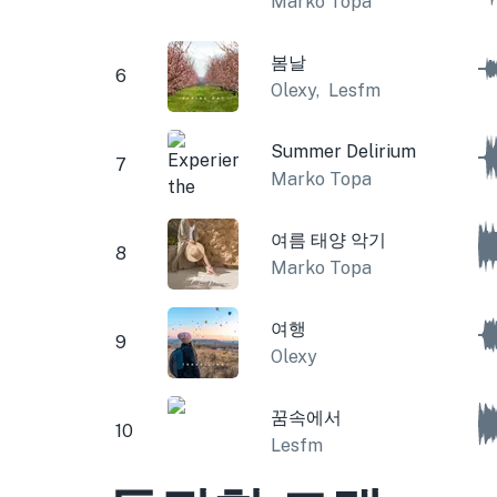
Marko Topa
봄날
6
Olexy
,
Lesfm
Summer Delirium
7
Marko Topa
여름 태양 악기
8
Marko Topa
여행
9
Olexy
꿈속에서
10
Lesfm