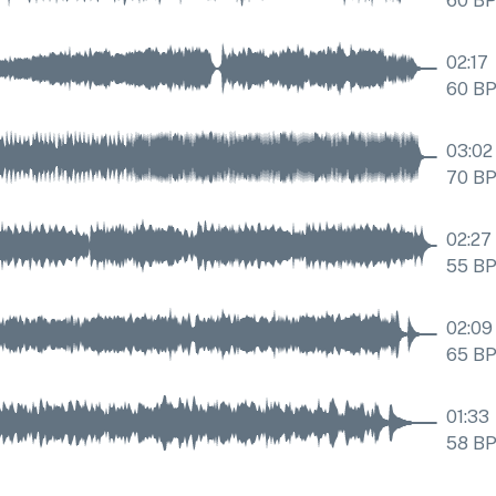
60
B
02:17
60
B
03:02
70
B
02:27
55
B
02:09
65
B
01:33
58
B