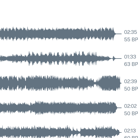
02:35
55
B
01:33
63
B
02:39
50
B
02:02
50
B
02:13