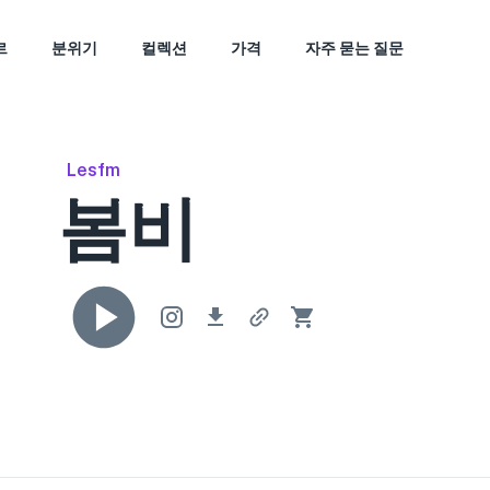
르
분위기
컬렉션
가격
자주 묻는 질문
Lesfm
봄비