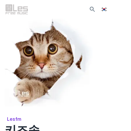
Lesfm
키즈송