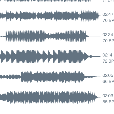
71
BP
02:47
70
B
02:24
70
B
02:14
72
B
02:05
66
B
02:03
55
B