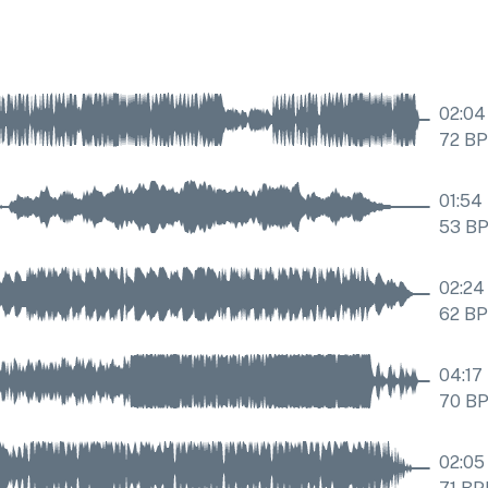
02:04
72
B
01:54
53
B
02:24
62
B
04:17
70
B
02:05