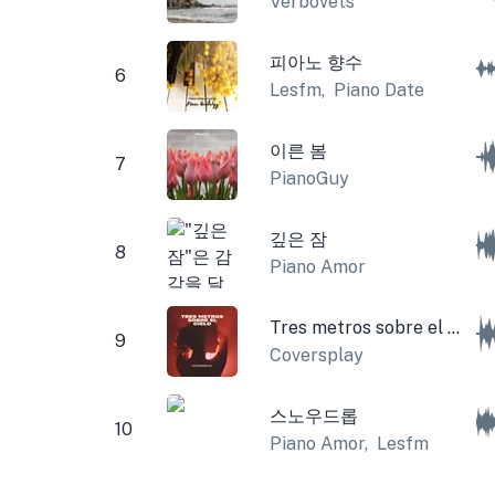
Verbovets
피아노 향수
6
Lesfm
,
Piano Date
이른 봄
7
PianoGuy
깊은 잠
8
Piano Amor
Tres metros sobre el cielo
9
Coversplay
스노우드롭
10
Piano Amor
,
Lesfm