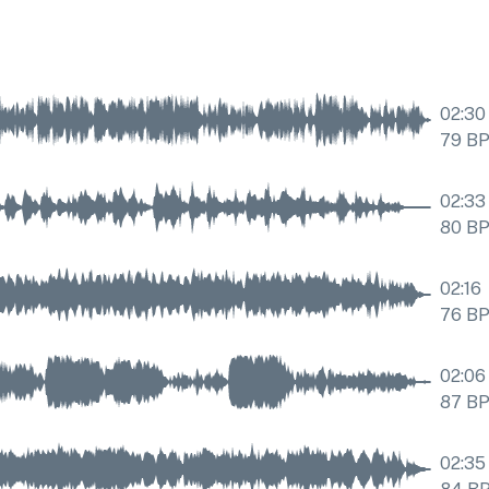
02:30
79
B
02:33
80
B
02:16
76
B
02:06
87
B
02:35