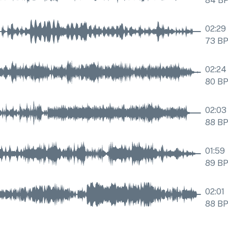
84
B
02:29
73
B
02:24
80
B
02:03
88
B
01:59
89
B
02:01
88
B