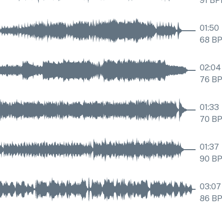
91
BP
01:50
68
B
02:04
76
B
01:33
70
B
01:37
90
B
03:07
86
B