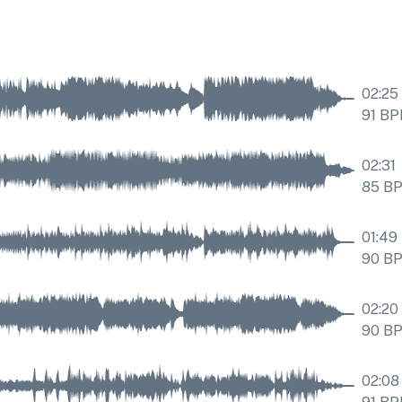
02:25
91
BP
02:31
85
B
01:49
90
B
02:20
90
B
02:08