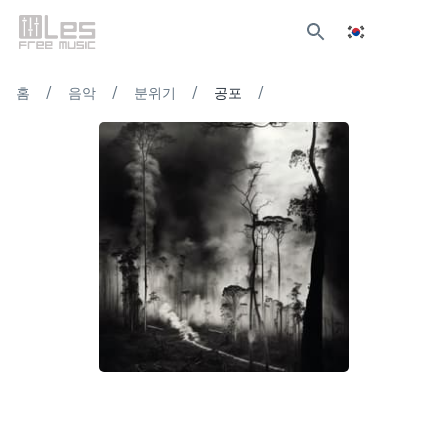
/
/
/
/
홈
음악
분위기
공포