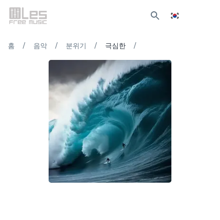
/
/
/
/
홈
음악
분위기
극심한