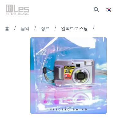
/
/
/
/
홈
음악
장르
일렉트로 스윙